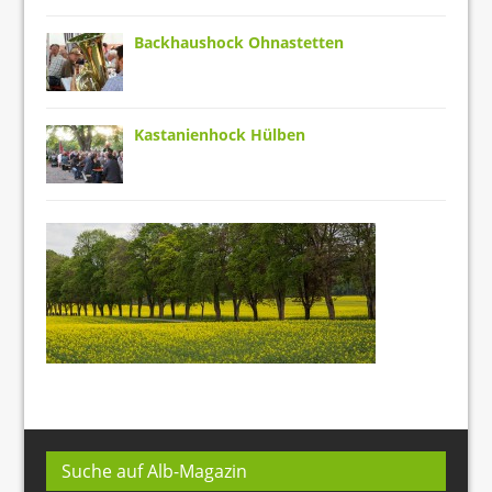
Backhaushock Ohnastetten
Kastanienhock Hülben
Suche auf Alb-Magazin