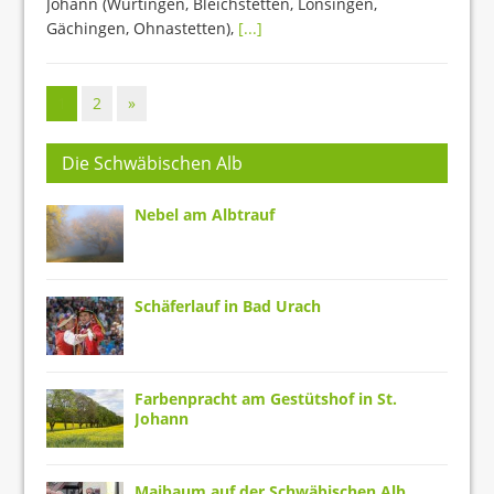
Johann (Würtingen, Bleichstetten, Lonsingen,
Gächingen, Ohnastetten),
[...]
1
2
»
Die Schwäbischen Alb
Nebel am Albtrauf
Schäferlauf in Bad Urach
Farbenpracht am Gestütshof in St.
Johann
Maibaum auf der Schwäbischen Alb