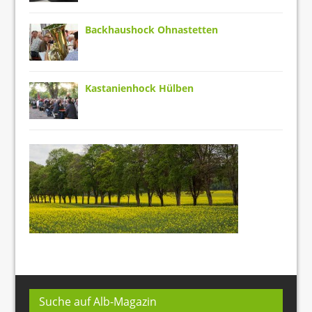
Backhaushock Ohnastetten
Kastanienhock Hülben
Suche auf Alb-Magazin