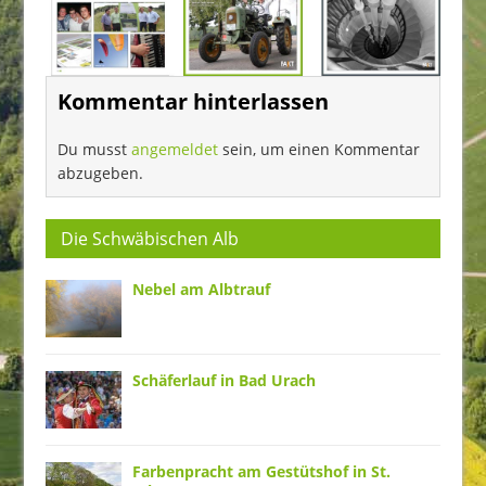
Kommentar hinterlassen
Du musst
angemeldet
sein, um einen Kommentar
abzugeben.
Die Schwäbischen Alb
Nebel am Albtrauf
Schäferlauf in Bad Urach
Farbenpracht am Gestütshof in St.